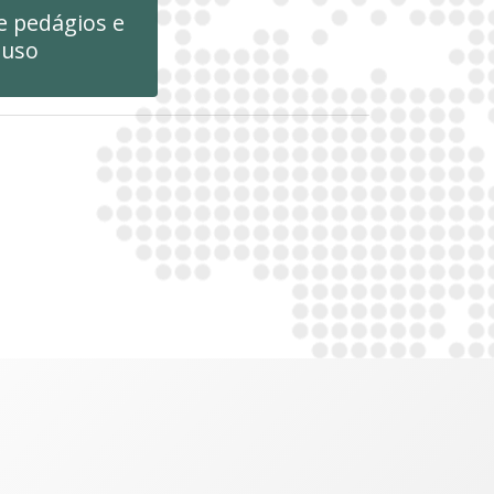
e pedágios e
luso