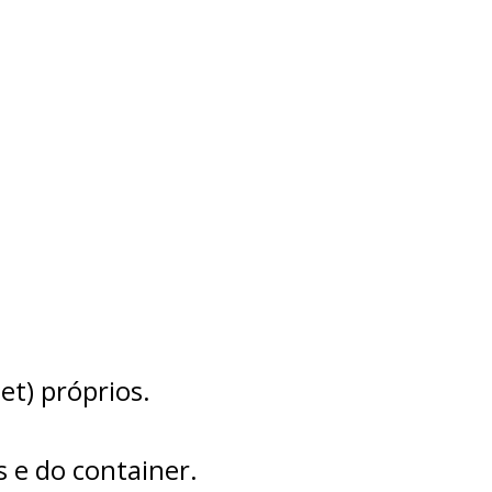
t) próprios.
 e do container.