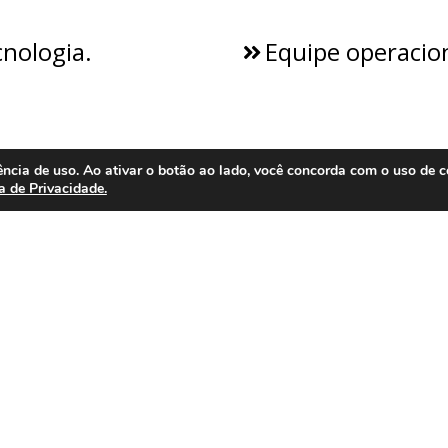
cnologia.
Equipe operaciona
ncia de uso. Ao ativar o botão ao lado, você concorda com o uso de c
ca de Privacidade.